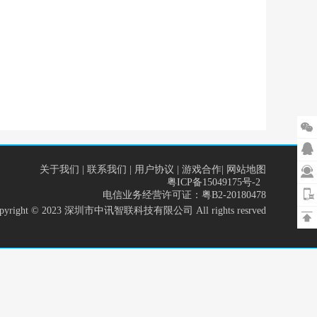


关于我们
|
联系我们
|
用户协议
|
游戏合作
|
网站地图

粤ICP备15049175号-2
电信业务经营许可证：粤B2-20180478
opyright © 2023 深圳市中讯智联科技有限公司 All rights resrved
