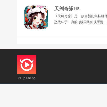
天剑奇缘H5.
《天剑奇缘》是一款全新的集挂机
烈战斗于一身的Q版国风仙侠手游，
炫酷时装、灵翼带来不一般的视觉
受山海图鉴、异兽护体、麒麟神臂
念玩法，助你称霸全服，遨游绝美仙
扫一扫关注我们