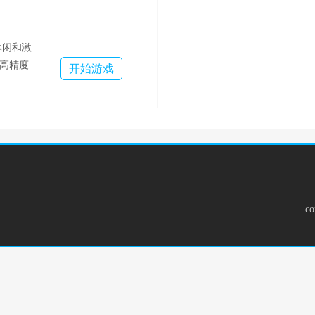
休闲和激
高精度
开始游戏
体验，感
等全新概
侠世界~
c